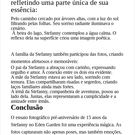
refletindo uma parte única de sua
essência:
Pelo caminho cercado por árvores altas, com a luz do sol
filtrando pelas folhas. Seu sorriso radiante iluminava o
cenário.
À beira do lago, Stefanny contemplou a água calma. O
reflexo dela na superfície criou uma imagem poética.
A família da Stefanny também participou das fotos, criando
momentos afetuosos e memoráveis:
O pai da Stefanny a abraçou com carinho, expressando
orgulho e amor. A conexão entre os dois era evidente.
A mãe da Stefanny estava ao seu lado, sorrindo com
ternura. Elas compartilharam risadas e segredos, criando
laços familiares ainda mais fortes.
A irmã da Stefanny, companheira de aventuras, posou ao
lado dela. Juntas, elas representaram a cumplicidade e a
amizade entre irmãs.
Conclusão
O ensaio fotográfico pré-aniversário de 15 anos da
Stefanny no Eden Garden foi uma experiência mágica. As
fotos capturaram não apenas poses, mas também emoções,